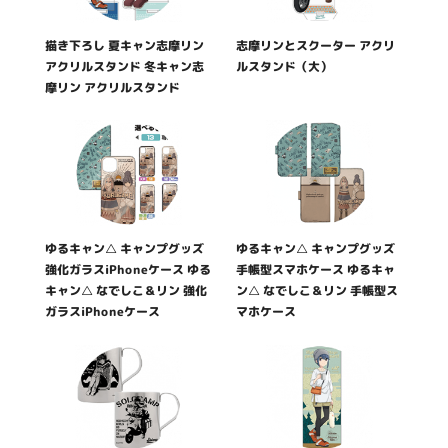
描き下ろし 夏キャン志摩リン
志摩リンとスクーター アクリ
トレーラー
原作
アクリルスタンド 冬キャン志
ルスタンド（大）
摩リン アクリルスタンド
TOP
公式Instagram
公式X
ゆるキャン△ キャンプグッズ
ゆるキャン△ キャンプグッズ
強化ガラスiPhoneケース ゆる
手帳型スマホケース ゆるキャ
キャン△ なでしこ＆リン 強化
ン△ なでしこ＆リン 手帳型ス
公式TikTok
ガラスiPhoneケース
マホケース