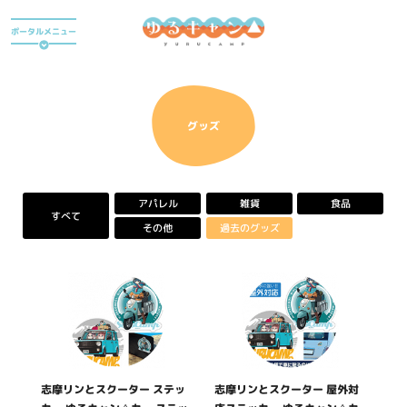
ア
ポータルメニュー
ニ
メ
『
ゆ
アニメ
る
キ
グッズ
ャ
ン
△
』
アパレル
雑貨
食品
ポ
すべて
ー
過去のグッズ
その他
タ
ル
サ
イ
ト
志摩リンとスクーター ステッ
志摩リンとスクーター 屋外対