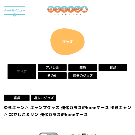
ア
ポータルメニュー
ニ
メ
『
ゆ
アニメ
る
キ
グッズ
ャ
ン
△
』
アパレル
雑貨
食品
ポ
すべて
ー
過去のグッズ
その他
タ
ル
サ
イ
過去のグッズ
雑貨
ト
ゆるキャン△ キャンプグッズ 強化ガラスiPhoneケース ゆるキャン
△ なでしこ＆リン 強化ガラスiPhoneケース