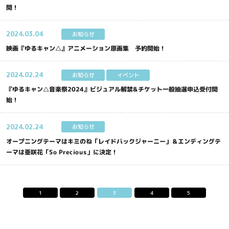
開！
2024.
03.04
お知らせ
映画『ゆるキャン△』アニメーション原画集 予約開始！
2024.
02.24
お知らせ
イベント
『ゆるキャン△音楽祭2024』ビジュアル解禁&チケット一般抽選申込受付開
始！
2024.
02.24
お知らせ
オープニングテーマはキミのね「レイドバックジャーニー」＆エンディングテ
ーマは亜咲花「So Precious」に決定！
1
2
3
4
5