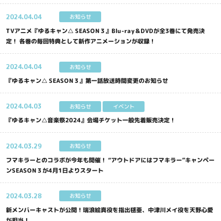
2024.
04.04
お知らせ
TVアニメ『ゆるキャン△ SEASON３』Blu-ray＆DVDが全3巻にて発売決
トレーラー
原作
定！ 各巻の毎回特典として新作アニメーションが収録！
2024.
04.04
TOP
お知らせ
『ゆるキャン△ SEASON３』第一話放送時間変更のお知らせ
2024.
04.03
お知らせ
イベント
公式Instagram
公式X
『ゆるキャン△音楽祭2024』会場チケット一般先着販売決定！
公式TikTok
2024.
03.29
お知らせ
フマキラーとのコラボが今年も開催！ “アウトドアにはフマキラー”キャンペー
ンSEASON３が4月1日よりスタート
2024.
03.28
お知らせ
新メンバーキャストが公開！瑞浪絵真役を指出毬亜、中津川メイ役を天野心愛
が担当！