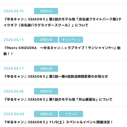
2024.
04.15
お知らせ
『ゆるキャン△ SEASON３』第2話のモデル地「浜名湖フライトパーク第2テ
イクオフ（浜名湖パラグライダースクール）」について
2024.
04.11
キャンペーン
お知らせ
『Meets SHIZUOKA 〜ゆるキャン△ × ラブライブ！サンシャイン!!〜』始
動！！
2024.
04.11
お知らせ
『ゆるキャン△ SEASON３』第2話～第4話放送時間変更のお知らせ
2024.
04.05
お知らせ
『ゆるキャン△ SEASON３』第1話のモデル地「井山展望台」について
2024.
04.04
お知らせ
イベント
『ゆるキャン△ SEASON３』11/9(土）スペシャルイベント開催決定！
ニュース
グッズ