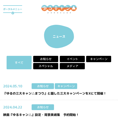
ア
ポータルメニュー
ニ
メ
『
ゆ
アニメ
る
キ
ニュース
ャ
ン
△
』
キャンペーン
お知らせ
イベント
ポ
すべて
ー
スペシャル
メディア
タ
ル
サ
イ
2024.
05.10
キャンペーン
お知らせ
ト
『ゆるの三大キャン△まつり』と題した三大キャンペーンをXにて開催！
2024.
04.22
お知らせ
映画『ゆるキャン△』設定・背景美術集 予約開始！