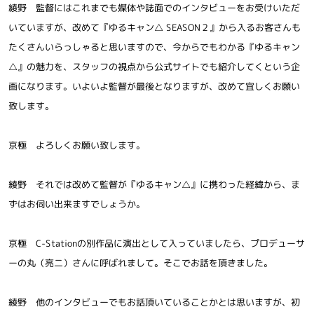
綾野 監督にはこれまでも媒体や誌面でのインタビューをお受けいただ
いていますが、改めて『ゆるキャン△ SEASON２』から入るお客さんも
トレーラー
原作
たくさんいらっしゃると思いますので、今からでもわかる『ゆるキャン
△』の魅力を、スタッフの視点から公式サイトでも紹介してくという企
画になります。いよいよ監督が最後となりますが、改めて宜しくお願い
TOP
致します。
京極 よろしくお願い致します。
公式Instagram
公式X
綾野 それでは改めて監督が『ゆるキャン△』に携わった経緯から、ま
ずはお伺い出来ますでしょうか。
公式TikTok
京極 C-Stationの別作品に演出として入っていましたら、プロデューサ
ーの丸（亮二）さんに呼ばれまして。そこでお話を頂きました。
綾野 他のインタビューでもお話頂いていることかとは思いますが、初