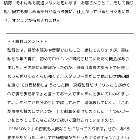
綾野 それは私も間違いないと思います！お客さんごとに、そして繰り
返し観ても楽しめる部分が違う映像に、仕上がっていると日々思いま
す。オンエアが待ちきれません。
＊＊綾野コメント＊＊
監督とは、普段本読みや音響でおもにご一緒しておりますが、実は
私も今年の夏に、初めてロケハンに帯同させていただく機会があり
ました。その際に印象深かったのが、当時は真夏の炎天下で日差し
もうんざりするくらい強くて、スタッフ一同がロケ地とロケ地の間
を車で10分程移動しようとした時、京極監督だけ「リンたちが歩く
ので僕も歩きます」と言ってお一人でずんずんと歩いていかれまし
て。。すべてご自分の手足で試してみて、追体験していく、「これ
が京極監督のロケハンか！」と刺激を受けたのでした。１つのシー
ンをとってもそんなこだわり抜いて設計されていますので、
『SEASON２』の密度も大変なことになっております。ぜひ、あfろ
先生がたどった、そして京極監督がたどった『ゆるキャン△』とい