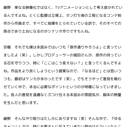
綾野 単なる映像化ではなく、TVアニメーションとして考え抜かれてい
るんですよね。とくに監督は立場上、ホン打ち後の工程となるコンテ制
作から作画まで、すべてに指揮をとられていている訳で、そのすべての
原点であり土台になるのがシナリオ作りですもんね。
京極 それでも僕は本読みではいつも「原作通りやろうよ」と言ってい
ましたよ（笑）。しかしプロデューサーの堀田さんが、原作の持ってい
る芯を守りつつ、時に「ここはこう変えない？」と言ってくるんですよ
ね。作品をより良くしようという提案なので、「なるほど」とは思いつ
つも、最初はケンカが多かったです（笑）。でもそうやって意見を戦わ
せていく中で、本当に必要なポイントというのが明確になっていきまし
た。各人の意見を遠慮なくぶつけ合える本読みの雰囲気が、脚本の熱量
を生んだと思います。
綾野 そんなやり取りはたしかにありますね（笑）そんな中で、『ゆる
キャン△』では、特にお客さんに伝えていきたい部分はどういったとこ