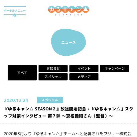
ア
ポータルメニュー
ニ
メ
『
ゆ
アニメ
る
キ
ニュース
ャ
ン
△
』
キャンペーン
お知らせ
イベント
ポ
すべて
ー
スペシャル
メディア
タ
ル
サ
イ
2020.
12.24
スペシャル
ト
『ゆるキャン△ SEASON２』放送開始記念：『ゆるキャン△』スタ
ッフ対談インタビュー 第７弾 ～京極義昭さん（監督）～
2020年3月より『ゆるキャン△』チームへと配属されたフリュー株式会