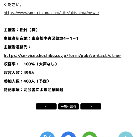
ください。
https://www.smt-cinema.com/site/akishima/news/
主催者：松竹（株）
主催者所在地：東京都中央区築地4－1－1
主催者連絡先：
https://service.shochiku.co.jp/form/pub/contact/other
収容率： 100％（大声なし）
収容人数：495人
参加人数：460人（予定）
特記事項：司会者による注意喚起
＜
一覧へ戻る
＞
T
F
L
上