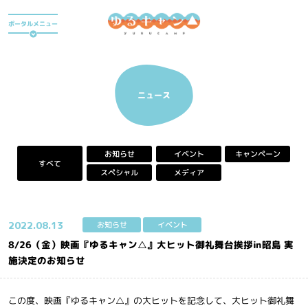
ア
ポータルメニュー
ニ
メ
『
ゆ
アニメ
る
キ
ニュース
ャ
ン
△
』
キャンペーン
お知らせ
イベント
ポ
すべて
ー
スペシャル
メディア
タ
ル
サ
イ
2022.
08.13
お知らせ
イベント
ト
8/26（金）映画『ゆるキャン△』大ヒット御礼舞台挨拶in昭島 実
施決定のお知らせ
この度、映画『ゆるキャン△』の大ヒットを記念して、大ヒット御礼舞