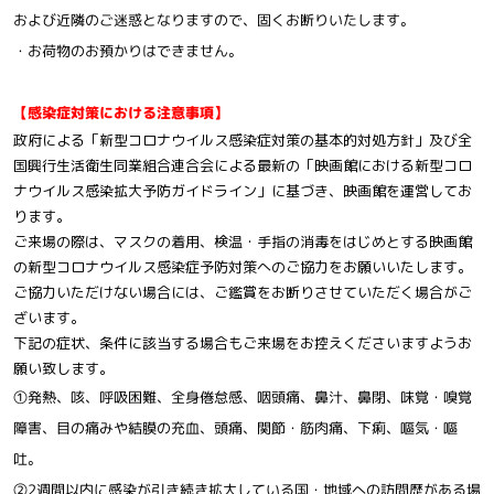
および近隣のご迷惑となりますので、固くお断りいたします。
・お荷物のお預かりはできません。
【感染症対策における注意事項】
政府による「新型コロナウイルス感染症対策の基本的対処方針」及び全
国興行生活衛生同業組合連合会による最新の「映画館における新型コロ
ナウイルス感染拡大予防ガイドライン」に基づき、映画館を運営してお
ります。
ご来場の際は、マスクの着用、検温・手指の消毒をはじめとする映画館
の新型コロナウイルス感染症予防対策へのご協力をお願いいたします。
ご協力いただけない場合には、ご鑑賞をお断りさせていただく場合がご
ざいます。
下記の症状、条件に該当する場合もご来場をお控えくださいますようお
願い致します。
①発熱、咳、呼吸困難、全身倦怠感、咽頭痛、鼻汁、鼻閉、味覚・嗅覚
障害、目の痛みや結膜の充血、頭痛、関節・筋肉痛、下痢、嘔気・嘔
吐。
②2週間以内に感染が引き続き拡大している国・地域への訪問歴がある場