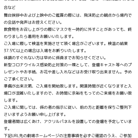
合など
舞台挨拶中および上映中のご鑑賞の際には、飛沫防止の観点から場内で
の会話や発声はお控えください。
飲食物をお召し上がりの際にマスクを一時的に外すことがあっても、終
わりましたら着用をお願いいたします。
ご入場に際して検温を実施させて頂く場合がございます。検温の結果
37.5℃以上の場合は入場をお断りいたします。
体調のすぐれない方は早めに係員までお知らせください。
新型コロナウイルス感染防止対策の一環として、登壇キャスト等へのプ
レゼントやお手紙、お花や差し入れなどはお受け取り出来ません。予め
ご了承ください。
準備が出来次第、ご入場を開始致します。開演時間が近くなりますと入
場口が混雑いたしますので、お時間に余裕をもってのご来場をお願い致
します。
ご入場に関しては、係の者の指示に従い、前の方と距離を保ちご整列下
さいますようお願い申し上げます。
登壇者間は広くあけ、アクリルパネルを設置しての登壇を予定していま
す。
下記URL先の劇場ホームページの注意事項を必ずご確認のうえ、ご参加