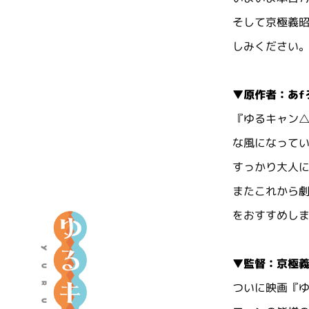
そして京極義
しみください
▼原作者：あf
『ゆるキャン△
な風になって
すっかり大人に
またこれから
をおすすめし
ア
ニ
メ
▼監督：京極
『
ついに映画『
ゆ