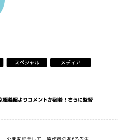
スペシャル
メディア
京極義昭よりコメントが到着！さらに監督
』。公開を記念して、原作者のあfろ先生、