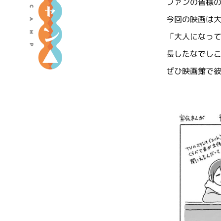
ファンの皆様
る
今回の映画は
キ
ャ
「大人になっ
ン
長したなでし
△
ぜひ映画館で
』
ポ
ー
タ
ル
サ
イ
ト