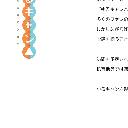
『
『ゆるキャン△
ゆ
多くのファン
る
しかしながら
キ
ャ
お話を伺うこ
ン
△
訪問を予定さ
』
私有地等では
ポ
ー
タ
ゆるキャン△
ル
サ
イ
ト