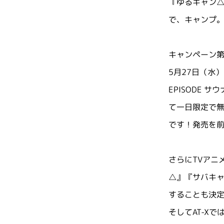
『ゆるキャン
で、キャンプ
キャンペーン第
5月27日（水
EPISODE サ
て一日限定で
です！発売を
さらにTVアニ
△』『サバキャ
することも決
そしてAT-X