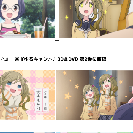
△』 ※『ゆるキャン△』BD＆DVD 第2巻に収録