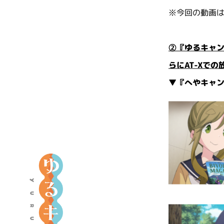
※今回の動画
②『ゆるキャン
らにAT-Xで
▼『へやキャン△
ア
ニ
メ
『
ゆ