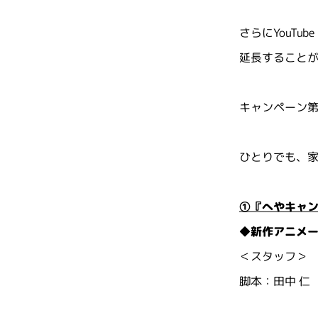
さらにYouTu
延長すること
キャンペーン
ひとりでも、
①『へやキャン
◆新作アニメーシ
＜スタッフ＞
脚本：田中 仁