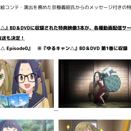
は絵コンテ・演出を務めた京極義昭氏からのメッセージ付きの
△』BD＆DVDに収録された特典映像3本が、各種動画配信サー
の放送も決定！
 Episode0』 ※『ゆるキャン△』BD＆DVD 第1巻に収録