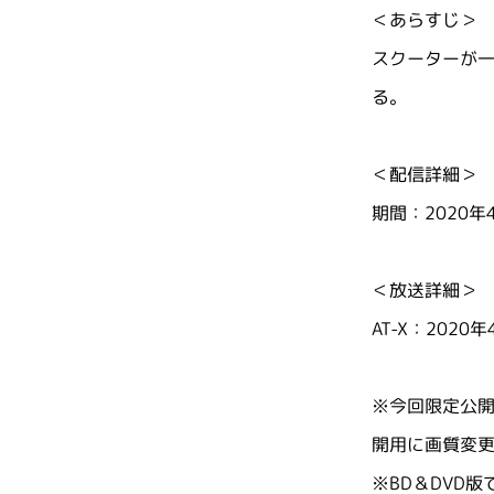
＜あらすじ＞
スクーターが
る。
＜配信詳細＞
期間：2020年
＜放送詳細＞
AT-X：202
※今回限定公開す
開用に画質変
※BD＆DVD