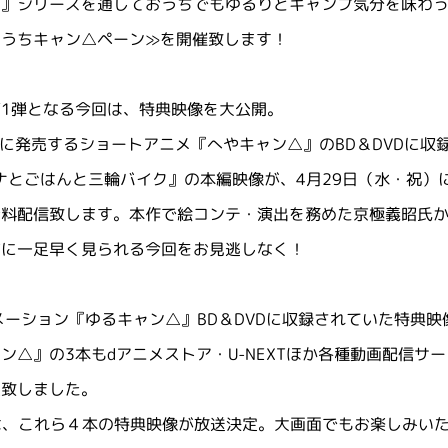
△』シリーズを通しておうちでもゆるりとキャンプ気分を味わ
。うちキャン△ペーン≫を開催致します！
1弾となる今回は、特典映像を大公開。
）に発売するショートアニメ『へやキャン△』のBD＆DVDに収録
ウナとごはんと三輪バイク』の本編映像が、4月29日（水・祝）にYouTu
無料配信致します。本作で絵コンテ・演出を務めた京極義昭氏
前に一足早く見られる今回をお見逃しなく！
メーション『ゆるキャン△』BD＆DVDに収録されていた特典映像『
ン△』の3本もdアニメストア・U-NEXTほか各種動画配信サ
定致しました。
では、これら４本の特典映像が放送決定。大画面でもお楽しみい