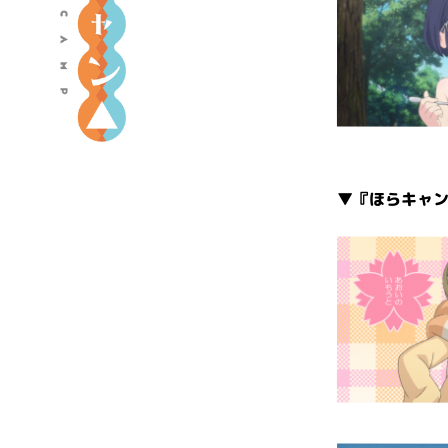
る
キ
ャ
ン
△
』
ポ
▼『ほらキャン
ー
タ
ル
サ
イ
ト