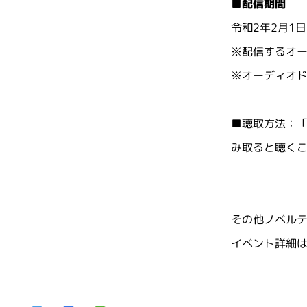
■配信期間
令和2年2月1日(
※配信するオ
※オーディオド
■聴取方法：「
み取ると聴く
その他ノベル
イベント詳細