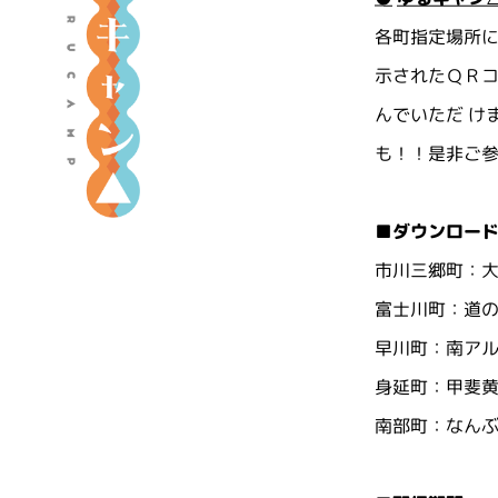
『
各町指定場所に
ゆ
る
示されたＱＲ
キ
んでいただ け
ャ
も！！是非ご
ン
△
』
■ダウンロー
ポ
市川三郷町：大
ー
富士川町：道
タ
早川町：南ア
ル
サ
身延町：甲斐黄
イ
南部町：なん
ト