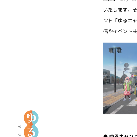
いたします。そ
ント「ゆるキャ
信やイベント共
ア
ニ
メ
●
ゆるキャン