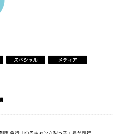
スペシャル
メディア
細
別列車 急行「ゆるキャン△梨っ子」号が走行