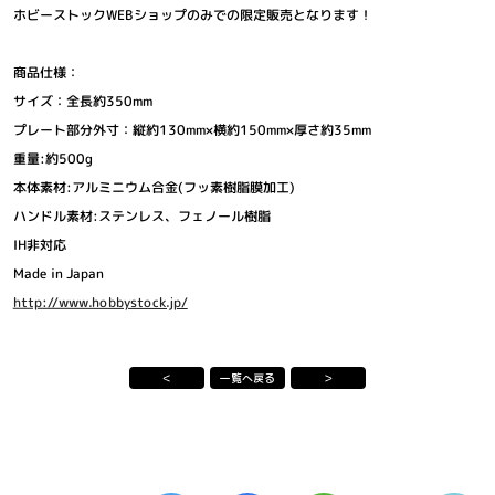
ホビーストックWEBショップのみでの限定販売となります！
トレーラー
原作
商品仕様：
サイズ：全長約350mm
プレート部分外寸：縦約130mm×横約150mm×厚さ約35mm
TOP
重量:約500g
本体素材:アルミニウム合金(フッ素樹脂膜加工)
ハンドル素材:ステンレス、フェノール樹脂
公式Instagram
公式X
IH非対応
Made in Japan
http://www.hobbystock.jp/
公式TikTok
＜
一覧へ戻る
＞