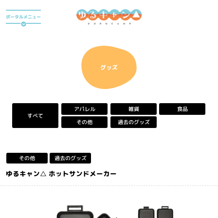
ア
ポータルメニュー
ニ
メ
『
ゆ
アニメ
る
キ
グッズ
ャ
ン
△
』
アパレル
雑貨
食品
ポ
すべて
ー
過去のグッズ
その他
タ
ル
サ
イ
過去のグッズ
その他
ト
ゆるキャン△ ホットサンドメーカー