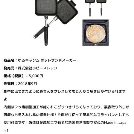
商品名：
ゆるキャン△ ホットサンドメーカー
発売元：
株式会社ホビーストック
価格（税抜）：
5,000円
発売日：
2018年9月
劇中に出てきたように豚まんをプレスしてもこんがり焼き目が付けられます
よ！
内側はフッ素樹脂加工が施されこびりつきづらくなっており、裏表取り外しが
可能なお手入れし易い蝶番仕様！片面だけ使って簡易的なフライパンとしても
使用可能です！製造は金属加工で有名な新潟県燕市製で安心のMade in Japa
n！
ニュース
グッズ