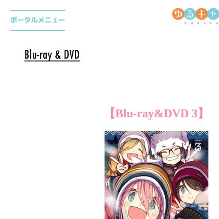
ゆ
る
ポータルメニュー
キ
ャ
ン
アニメ
△
【Blu-ray&DVD 3】