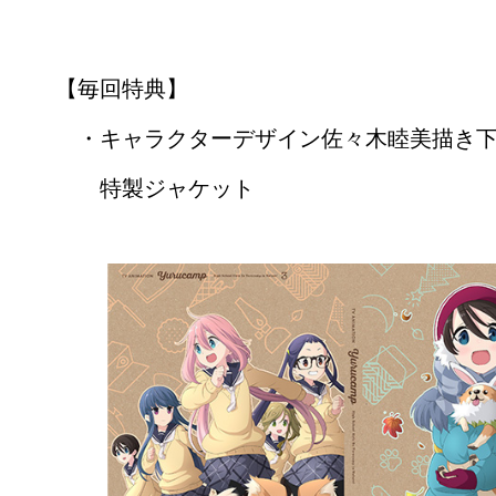
トレーラー
【毎回特典】
TOP
・キャラクターデザイン佐々木睦美描き
特製ジャケット
公式In
公式X
公式TikTok