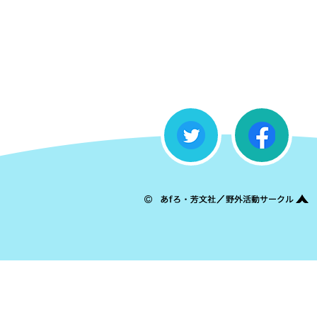
2018
年
1
月
4
日
Twitter
Facebook
（木）
よ
り
毎
あ
週
f
木
ろ・
曜、
芳
AT-
文
X、
社
TOKYO
／
MX、